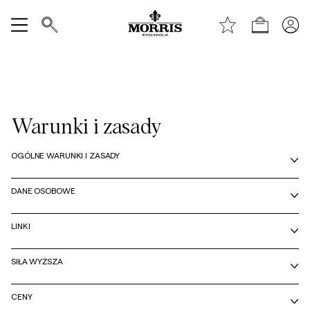
Shop
Pokaż wszystko
Wyprzedaż
Warunki i zasady
Akcesoria
OGÓLNE WARUNKI I ZASADY
Spodnie
DANE OSOBOWE
Jeans
LINKI
Blazer
SIŁA WYŻSZA
Garnitury
CENY