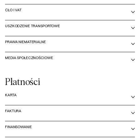
CŁO I VAT
Overshirt
USZKODZENIE TRANSPORTOWE
Koszulki polo
PRAWA NIEMATERIALNE
Okrycia wierzchnie
MEDIA SPOŁECZNOŚCIOWE
Koszule
Płatności
Szorty
KARTA
Dzianiny
FAKTURA
T-shirty
FINANSOWANIE
Bielizna