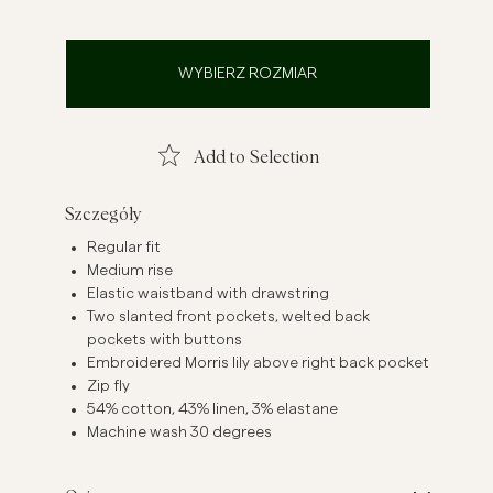
szule lniane
Dzianiny
Zobacz więcej
Zobacz więcej
WYBIERZ ROZMIAR
Add to Selection
Szczegóły
Regular fit
Medium rise
Elastic waistband with drawstring
Two slanted front pockets, welted back
pockets with buttons
Embroidered Morris lily above right back pocket
Zip fly
54% cotton, 43% linen, 3% elastane
Machine wash 30 degrees