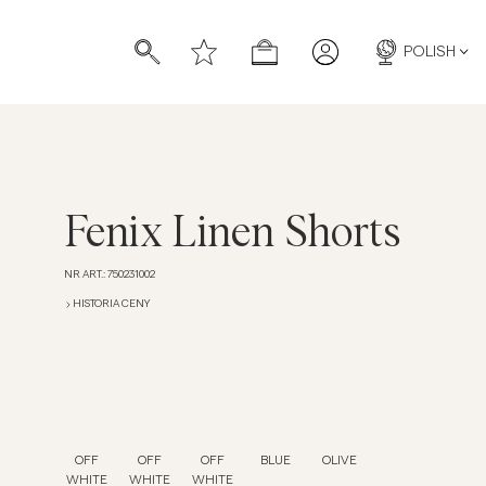
POLISH
Fenix Linen Shorts
NR ART.
:
750231002
HISTORIA CENY
OFF
OFF
OFF
BLUE
OLIVE
WHITE
WHITE
WHITE