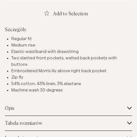
Add to Selection
Szczegóły
Regular fit
Medium rise
Elastic waistband with drawstring
Two slanted front pockets, welted back pockets with
buttons
Embroidered Morris lily above right back pocket
Zip fly
54% cotton, 43% linen, 3% elastane
Machine wash 30 degrees
Opis
Tabela rozmiarów