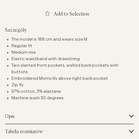
Add to Selection
Szczegóły
The model is 188 cm and wears size M
Regular fit
Medium rise
Elastic waistband with drawstring
Two slanted front pockets, welted back pockets with
buttons
Embroidered Morris lily above right back pocket
Zip fly
97% cotton, 3% elastane
Machine wash 30 degrees
Opis
Tabela rozmiarów