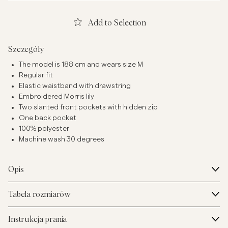
Add to Selection
Szczegóły
The model is 188 cm and wears size M
Regular fit
Elastic waistband with drawstring
Embroidered Morris lily
Two slanted front pockets with hidden zip
One back pocket
100% polyester
Machine wash 30 degrees
Opis
Tabela rozmiarów
Instrukcja prania