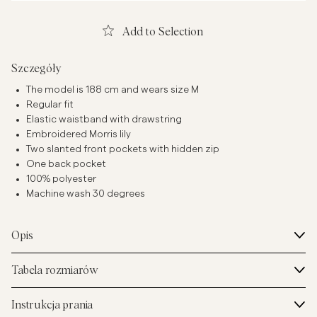
Add to Selection
Szczegóły
The model is 188 cm and wears size M
Regular fit
Elastic waistband with drawstring
Embroidered Morris lily
Two slanted front pockets with hidden zip
One back pocket
100% polyester
Machine wash 30 degrees
Opis
Tabela rozmiarów
Instrukcja prania