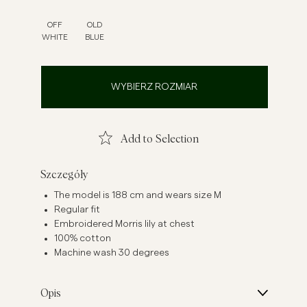
szule lniane
Dzianiny
OFF
OLD
WHITE
BLUE
Zobacz więcej
Zobacz więcej
WYBIERZ ROZMIAR
Add to Selection
Szczegóły
The model is 188 cm and wears size M
Regular fit
Embroidered Morris lily at chest
100% cotton
Machine wash 30 degrees
Opis