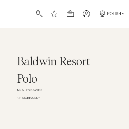
POLISH
Baldwin Resort
Polo
NR ART.
:
901433059
HISTORIA CENY