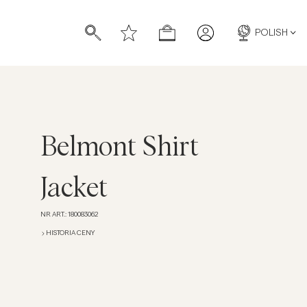
POLISH
Belmont Shirt
Jacket
NR ART.
:
180083062
HISTORIA CENY