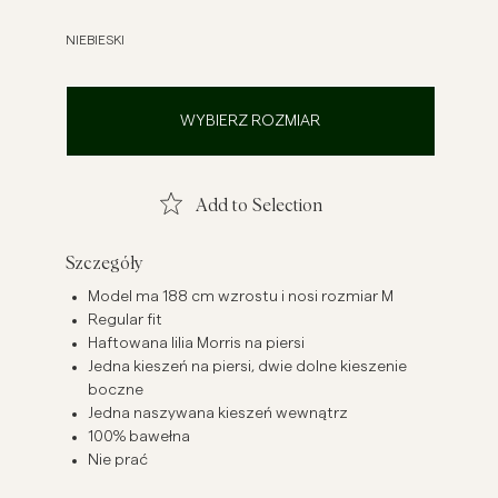
szule lniane
Dzianiny
NIEBIESKI
Zobacz więcej
Zobacz więcej
WYBIERZ ROZMIAR
Add to Selection
Szczegóły
Model ma 188 cm wzrostu i nosi rozmiar M
Regular fit
Haftowana lilia Morris na piersi
Jedna kieszeń na piersi, dwie dolne kieszenie
boczne
Jedna naszywana kieszeń wewnątrz
100% bawełna
Nie prać