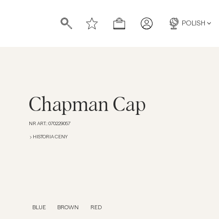
POLISH
Chapman Cap
NR ART.
:
070229057
HISTORIA CENY
BLUE
BROWN
RED