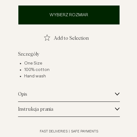
szule lniane
Dzianiny
WYBIERZ ROZMIAR
Zobacz więcej
Zobacz więcej
Add to Selection
Szczegóły
One Size
100% cotton
Hand wash
Opis
Instrukcja prania
FAST DELIVERIES
|
SAFE PAYMENTS