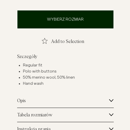
szule lniane
Dzianiny
Zobacz więcej
Zobacz więcej
WYBIERZ ROZMIAR
Add to Selection
Szczegóły
Regular fit
Polo with buttons
50% merino wool, 50% linen
Hand wash
Opis
Tabela rozmiarów
Instrukcja prania