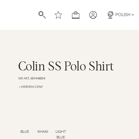
POLISH
Colin SS Polo Shirt
NR ART.
:
901448054
HISTORIA CENY
BLUE
KHAKI
LIGHT
BLUE