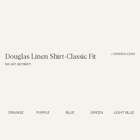
Overshirt
Koszulki polo
Okrycia wierzchnie
HISTORIA CENY
Douglas Linen Shirt-Classic Fit
NR ART.
:
801780071
Koszule
Szorty
Dzianiny
ORANGE
PURPLE
BLUE
GREEN
LIGHT BLUE
T-shirty
Bielizna