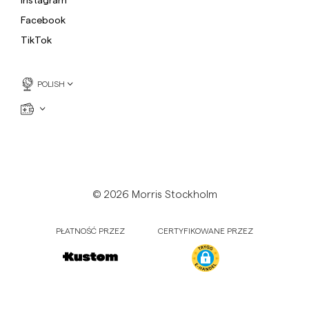
Bluzy
Ko
Facebook
Spodnie
Zobacz więcej
TikTok
Koszulki polo
Dzianiny
POLISH
Szorty
© 2026 Morris Stockholm
PŁATNOŚĆ PRZEZ
CERTYFIKOWANE PRZEZ