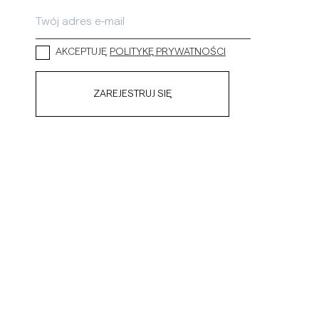
szule lniane
Dzianiny
Zobacz więcej
Zobacz więcej
AKCEPTUJĘ
POLITYKĘ PRYWATNOŚCI
ZAREJESTRUJ SIĘ