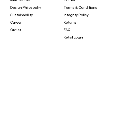
Design Philosophy
Terms & Conditions
Overshirt
Sustainability
Integrity Policy
Career
Returns
Okrycia
Koszule
Szorty
Koszulki polo
wierzchnie
Outlet
FAQ
Retail Login
Okrycia wierzchnie
Koszule
Szorty
Dzianiny
T-shirty
Bielizna