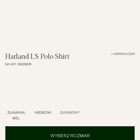
Overshirt
Koszulki polo
Okrycia wierzchnie
HISTORIA CENY
Harland LS Polo Shirt
NR ART.
:
300239076
Koszule
Szorty
Dzianiny
ZŁAMANA
NIEBIESKI
OLIWKOWY
BIEL
T-shirty
WYBIERZ ROZMIAR
Bielizna