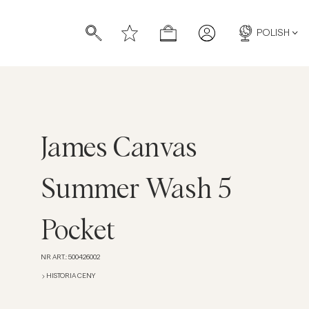
POLISH
James Canvas
Summer Wash 5
Pocket
NR ART.
:
500426002
HISTORIA CENY