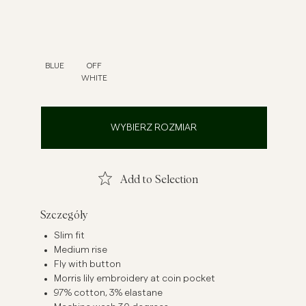
szule lniane
Dzianiny
Zobacz więcej
Zobacz więcej
BLUE
OFF
WHITE
WYBIERZ ROZMIAR
Add to Selection
Szczegóły
Slim fit
Medium rise
Fly with button
Morris lily embroidery at coin pocket
97% cotton, 3% elastane