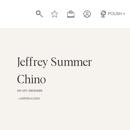
POLISH
Jeffrey Summer
Chino
NR ART.
:
500434005
HISTORIA CENY