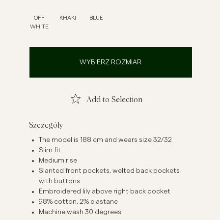
szule lniane
Dzianiny
OFF
KHAKI
BLUE
WHITE
Zobacz więcej
Zobacz więcej
WYBIERZ ROZMIAR
Add to Selection
Szczegóły
The model is 188 cm and wears size 32/32
Slim fit
Medium rise
Slanted front pockets, welted back pockets
with buttons
Embroidered lily above right back pocket
98% cotton, 2% elastane
Machine wash 30 degrees