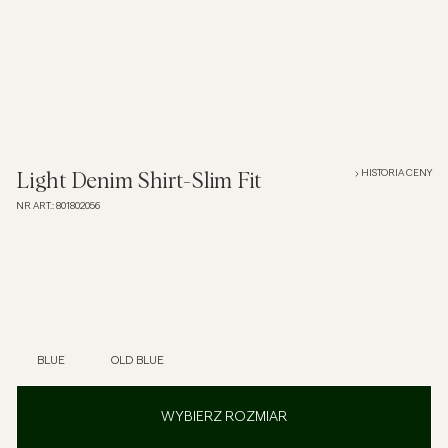
Overshirt
Koszulki polo
Okrycia wierzchnie
HISTORIA CENY
Light Denim Shirt-Slim Fit
NR ART.
:
801802056
Koszule
Szorty
Dzianiny
BLUE
OLD BLUE
T-shirty
WYBIERZ ROZMIAR
Bielizna