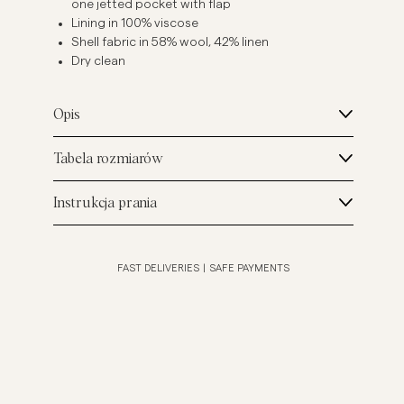
one jetted pocket with flap
Lining in 100% viscose
Shell fabric in 58% wool, 42% linen
Dry clean
Opis
Tabela rozmiarów
Instrukcja prania
FAST DELIVERIES
|
SAFE PAYMENTS