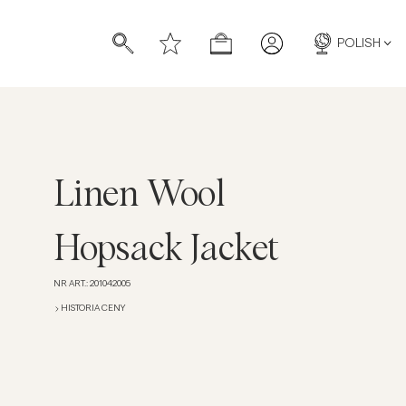
POLISH
Linen Wool
Hopsack Jacket
NR ART.
:
201042005
HISTORIA CENY