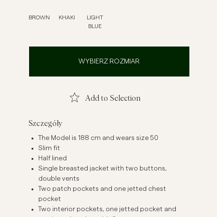
szule lniane
Dzianiny
BROWN
KHAKI
LIGHT
BLUE
Zobacz więcej
Zobacz więcej
WYBIERZ ROZMIAR
Add to Selection
Szczegóły
The Model is 188 cm and wears size 50
Slim fit
Half lined
Single breasted jacket with two buttons,
double vents
Two patch pockets and one jetted chest
pocket
Two interior pockets, one jetted pocket and