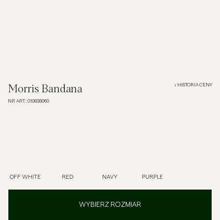
Overshirt
Koszulki polo
Okrycia wierzchnie
HISTORIA CENY
Morris Bandana
NR ART.
:
010838060
Koszule
Szorty
Dzianiny
OFF WHITE
RED
NAVY
PURPLE
T-shirty
WYBIERZ ROZMIAR
Bielizna