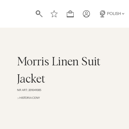
POLISH
Morris Linen Suit
Jacket
NR ART.
:
201041005
HISTORIA CENY