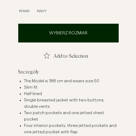
szule lniane
Dzianiny
KHAKI
NAVY
Zobacz więcej
Zobacz więcej
WYBIERZ ROZMIAR
Add to Selection
Szczegóły
The Model is 188 cm and wears size 50
Slim fit
Half lined
Single breasted jacket with two buttons,
double vents
Two patch pockets and one jetted chest
pocket
Four interior pockets, three jetted pockets and
one jetted pocket with flap