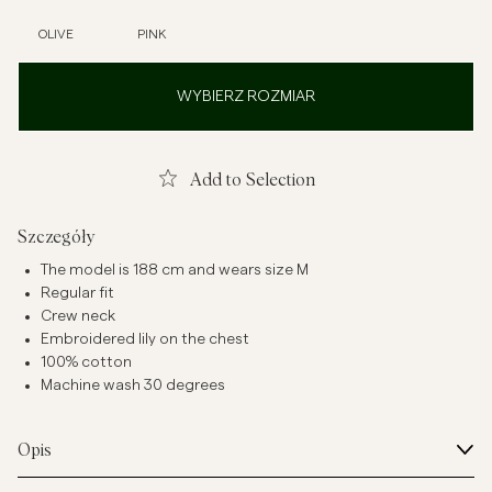
OLIVE
PINK
WYBIERZ ROZMIAR
Add to Selection
Szczegóły
The model is 188 cm and wears size M
Regular fit
Crew neck
Embroidered lily on the chest
100% cotton
Machine wash 30 degrees
Opis