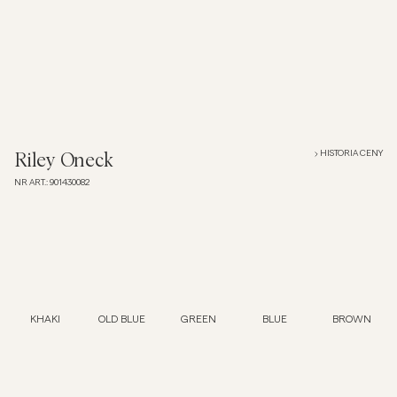
Overshirt
Koszulki polo
Okrycia wierzchnie
HISTORIA CENY
Riley Oneck
NR ART.
:
901430082
Koszule
Szorty
Dzianiny
KHAKI
OLD BLUE
GREEN
BLUE
BROWN
T-shirty
Bielizna