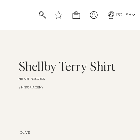
POLISH
Shellby Terry Shirt
NR ART.
:
300238076
HISTORIA CENY
OLIVE