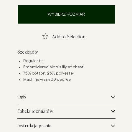
szule lniane
Dzianiny
WYBIERZ ROZMIAR
Zobacz więcej
Zobacz więcej
Add to Selection
Szczegóły
Regular fit
Embroidered Morris lily at chest
75% cotton, 25% polyester
Machine wash 30 degree
Opis
Tabela rozmiarów
Instrukcja prania