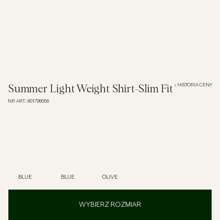
Overshirt
Koszulki polo
Okrycia wierzchnie
HISTORIA CENY
Summer Light Weight Shirt-Slim Fit
NR ART.
:
801798056
Koszule
Szorty
Dzianiny
BLUE
BLUE
OLIVE
T-shirty
WYBIERZ ROZMIAR
Bielizna