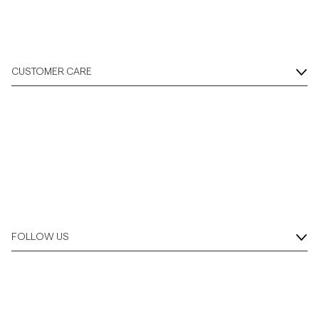
Overshirt
Koszulki polo
CUSTOMER CARE
Okrycia wierzchnie
Koszule
Szorty
Dzianiny
FOLLOW US
T-shirty
Bielizna