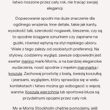
łatwo noszone przez cały rok, nie tracąc swojej
Overshirt
elegancji.
Dopasowanie spodni ma duże znaczenie dla
Koszulki polo
ogólnego wrażenia. Inne detale, takie jak kanty,
wysokość talii, szerokość nogawek, kieszenie, czy są
to spodnie ściągane sznurkiem czy zapinane na
Okrycia wierzchnie
guziki, również wpłyną na styl męskiego ubioru.
Wiele z tego zależy od osobistych preferencji. Na
Koszule
stylowy, codzienny wygląd, zawsze odpowiedni jest
sweter
merino
marki Morris, a na bardziej eleganckie
Szorty
wydarzenia, nosić spodnie z męskim
marynarką
i
koszulą
. Zachowaj prostotę z białą, świeżą koszulką
i jeansami, wyglądem, który sprawdza się w wielu
Dzianiny
kontekstach i łatwo można go wzbogacić o więcej
warstw.
Koszula wierzchnia
lub sportowa bluza są
T-shirty
przydatnymi opcjami przez cały rok.
My w Morris Stockholm chętnie pomożemy, jeśli
Bielizna