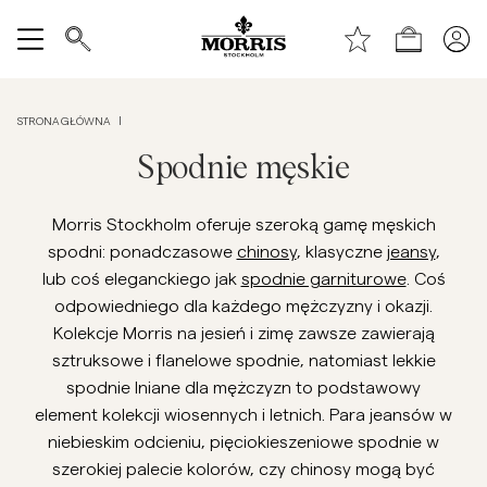
Początek strony
Przejdź do treści głównej
Shop
Pokaż wszystko
STRONA GŁÓWNA
|
Wyprzedaż
Spodnie męskie
Akcesoria
Morris Stockholm oferuje szeroką gamę męskich
spodni: ponadczasowe
chinosy
, klasyczne
jeansy
,
Spodnie
lub coś eleganckiego jak
spodnie garniturowe
. Coś
odpowiedniego dla każdego mężczyzny i okazji.
Jeans
Kolekcje Morris na jesień i zimę zawsze zawierają
sztruksowe i flanelowe spodnie, natomiast lekkie
spodnie lniane dla mężczyzn to podstawowy
Blazer
element kolekcji wiosennych i letnich.
Para jeansów w
niebieskim odcieniu, pięciokieszeniowe spodnie w
Garnitury
szerokiej palecie kolorów, czy chinosy mogą być