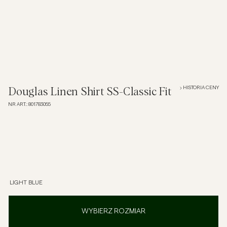
Overshirt
Koszulki polo
Okrycia wierzchnie
HISTORIA CENY
Douglas Linen Shirt SS-Classic Fit
NR ART.
:
801783055
Koszule
Szorty
Dzianiny
LIGHT BLUE
T-shirty
WYBIERZ ROZMIAR
Bielizna