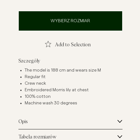
szule lniane
Dzianiny
Zobacz więcej
Zobacz więcej
WYBIERZ ROZMIAR
Add to Selection
Szczegóły
The model is 188 cm and wears size M
Regular fit
Crew neck
Embroidered Morris lily at chest
100% cotton
Machine wash 30 degrees
Opis
Tabela rozmiarów