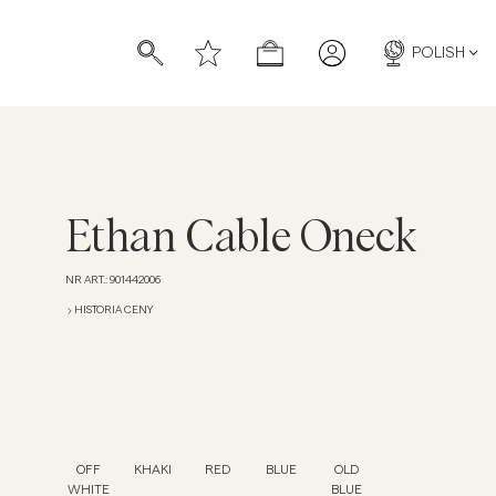
POLISH
Ethan Cable Oneck
NR ART.
:
901442006
HISTORIA CENY
OFF
KHAKI
RED
BLUE
OLD
WHITE
BLUE