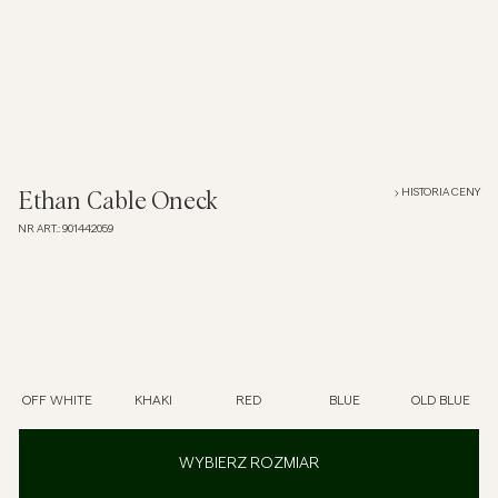
Overshirt
Koszulki polo
Okrycia wierzchnie
HISTORIA CENY
Ethan Cable Oneck
NR ART.
:
901442059
Koszule
Szorty
Dzianiny
OFF WHITE
KHAKI
RED
BLUE
OLD BLUE
T-shirty
WYBIERZ ROZMIAR
Bielizna