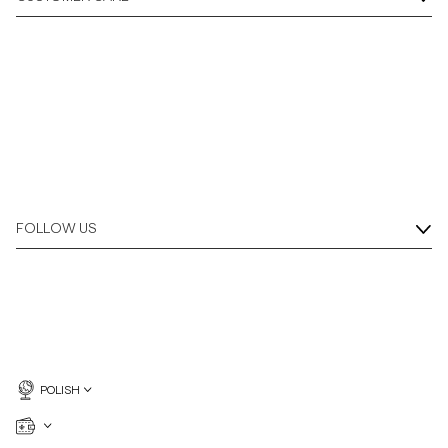
Overshirt
Koszulki polo
Okrycia wierzchnie
Koszule
FOLLOW US
Szorty
Dzianiny
T-shirty
POLISH
Bielizna