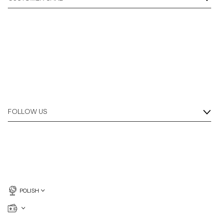
Overshirt
Koszulki polo
Okrycia wierzchnie
Koszule
FOLLOW US
Szorty
Dzianiny
T-shirty
POLISH
Bielizna