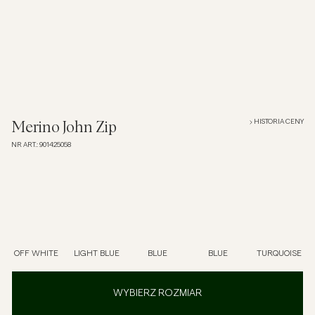
Overshirt
Koszulki polo
Okrycia wierzchnie
HISTORIA CENY
Merino John Zip
NR ART.
:
901425058
Koszule
Szorty
Dzianiny
OFF WHITE
LIGHT BLUE
BLUE
BLUE
TURQUOISE
T-shirty
WYBIERZ ROZMIAR
Bielizna