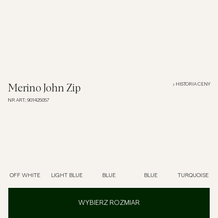
Overshirt
Koszulki polo
Okrycia wierzchnie
HISTORIA CENY
Merino John Zip
NR ART.
:
901425057
Koszule
Szorty
Dzianiny
OFF WHITE
LIGHT BLUE
BLUE
BLUE
TURQUOISE
T-shirty
WYBIERZ ROZMIAR
Bielizna