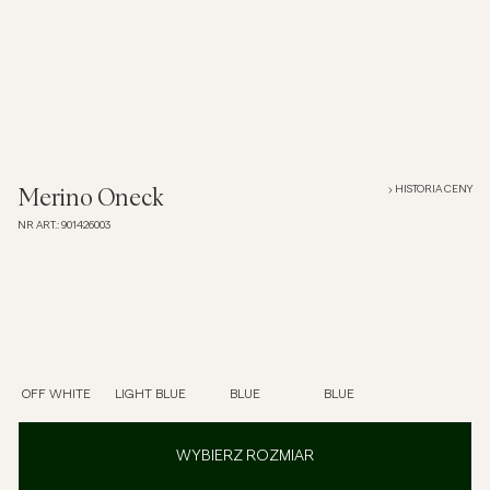
Overshirt
Koszulki polo
Okrycia wierzchnie
HISTORIA CENY
Merino Oneck
NR ART.
:
901426003
Koszule
Szorty
Dzianiny
OFF WHITE
LIGHT BLUE
BLUE
BLUE
T-shirty
WYBIERZ ROZMIAR
Bielizna