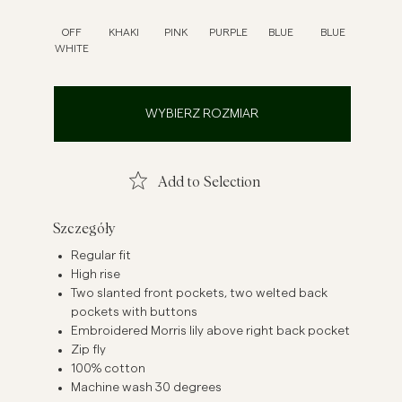
szule lniane
Dzianiny
OFF
KHAKI
PINK
PURPLE
BLUE
BLUE
WHITE
Zobacz więcej
Zobacz więcej
WYBIERZ ROZMIAR
Add to Selection
Szczegóły
Regular fit
High rise
Two slanted front pockets, two welted back
pockets with buttons
Embroidered Morris lily above right back pocket
Zip fly
100% cotton
Machine wash 30 degrees