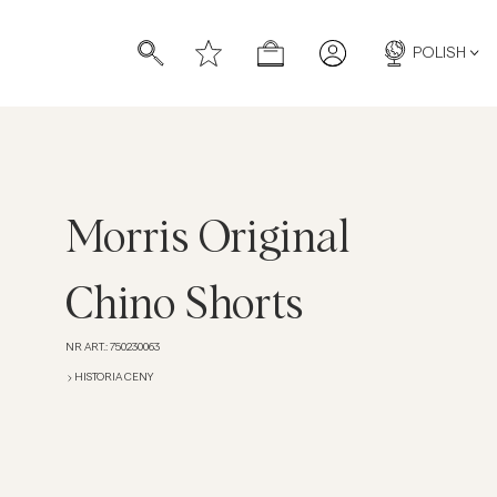
POLISH
Morris Original
Chino Shorts
NR ART.
:
750230063
HISTORIA CENY