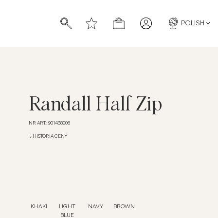
POLISH
Randall Half Zip
NR ART.
:
901438006
HISTORIA CENY
KHAKI
LIGHT
NAVY
BROWN
BLUE