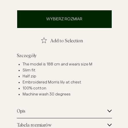
szule lniane
Dzianiny
Zobacz więcej
Zobacz więcej
WYBIERZ ROZMIAR
Add to Selection
Szczegóły
The model is 188 cm and wears size M
Slim fit
Half zip
Embroidered Morris lily at chest
100% cotton
Machine wash 30 degrees
Opis
Tabela rozmiarów