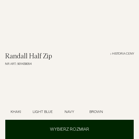
Overshirt
Koszulki polo
Okrycia wierzchnie
HISTORIA CENY
Randall Half Zip
NR ART.
:
901438054
Koszule
Szorty
Dzianiny
KHAKI
LIGHT BLUE
NAVY
BROWN
T-shirty
WYBIERZ ROZMIAR
Bielizna