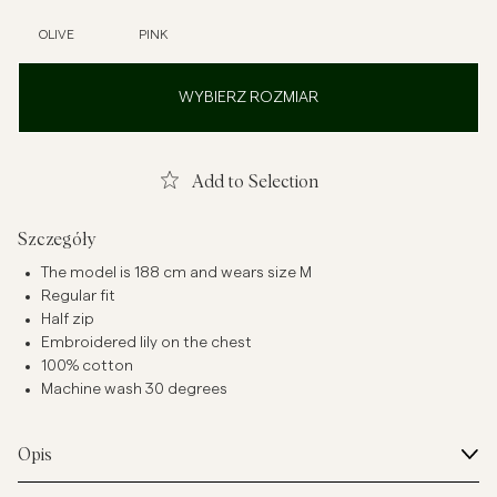
OLIVE
PINK
WYBIERZ ROZMIAR
Add to Selection
Szczegóły
The model is 188 cm and wears size M
Regular fit
Half zip
Embroidered lily on the chest
100% cotton
Machine wash 30 degrees
Opis