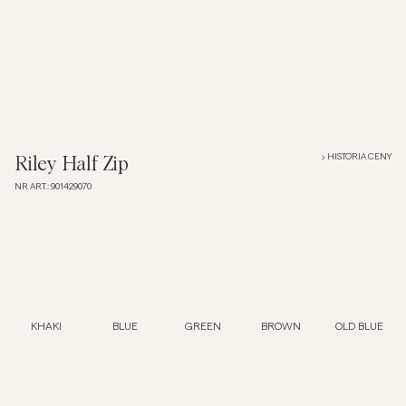
Overshirt
Koszulki polo
Okrycia wierzchnie
HISTORIA CENY
Riley Half Zip
NR ART.
:
901429070
Koszule
Szorty
Dzianiny
KHAKI
BLUE
GREEN
BROWN
OLD BLUE
T-shirty
Bielizna