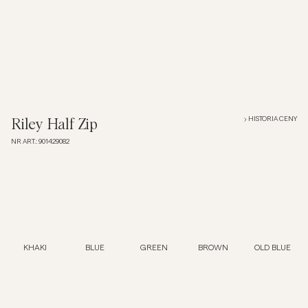
Overshirt
Koszulki polo
Okrycia wierzchnie
HISTORIA CENY
Riley Half Zip
NR ART.
:
901429082
Koszule
Szorty
Dzianiny
KHAKI
BLUE
GREEN
BROWN
OLD BLUE
T-shirty
Bielizna