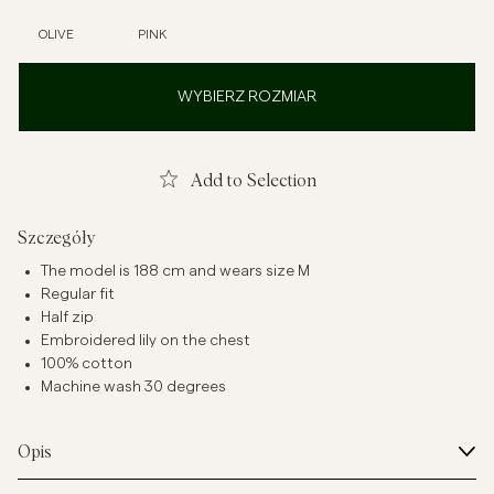
OLIVE
PINK
WYBIERZ ROZMIAR
Add to Selection
Szczegóły
The model is 188 cm and wears size M
Regular fit
Half zip
Embroidered lily on the chest
100% cotton
Machine wash 30 degrees
Opis