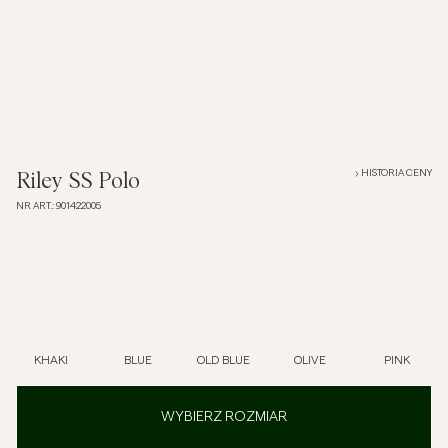
Overshirt
Koszulki polo
Okrycia wierzchnie
HISTORIA CENY
Riley SS Polo
NR ART.
:
901422005
Koszule
Szorty
Dzianiny
KHAKI
BLUE
OLD BLUE
OLIVE
PINK
T-shirty
WYBIERZ ROZMIAR
Bielizna