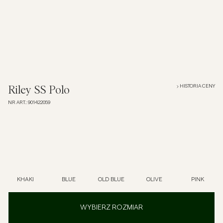
Overshirt
Koszulki polo
Okrycia wierzchnie
HISTORIA CENY
Riley SS Polo
NR ART.
:
901422059
Koszule
Szorty
Dzianiny
KHAKI
BLUE
OLD BLUE
OLIVE
PINK
T-shirty
WYBIERZ ROZMIAR
Bielizna