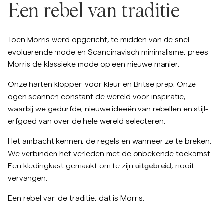
Een rebel van traditie
Overshirts
Toen Morris werd opgericht, te midden van de snel
Poloshirts
evoluerende mode en Scandinavisch minimalisme, prees
Morris de klassieke mode op een nieuwe manier.
Buitenkleding
Onze harten kloppen voor kleur en Britse prep. Onze
ogen scannen constant de wereld voor inspiratie,
Overhemden
waarbij we gedurfde, nieuwe ideeën van rebellen en stijl-
erfgoed van over de hele wereld selecteren.
Shorts
Het ambacht kennen, de regels en wanneer ze te breken.
We verbinden het verleden met de onbekende toekomst.
Breigoed
uitgebreid
Een kledingkast gemaakt om te zijn
, nooit
vervangen.
T-shirts
Een rebel van de traditie, dat is Morris.
Ondergoed