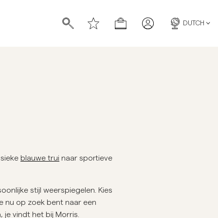
DUTCH
n
pochetten
pochetten
ssieke
blauwe trui
naar sportieve
nlijke stijl weerspiegelen. Kies
je nu op zoek bent naar een
Linnen
je vindt het bij Morris.