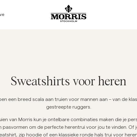
Verkoop
Accessoires
Broeken
Blazers
Kostuums
Buitenkleding
Overhemden
Shorts
Breigoed
ive
Alles tonen
Alles tonen
Alles tonen
Alles tonen
Alles tonen
Alles tonen
Alles tonen
Alles tonen
Alles tonen
Accessoires
Mutsen & Caps
Chino's
Linnen kostuums
Kostuums
Jassen
Linnen overhemden
Linnen Shorts
Breigoed
Blazers
Riemen
Jeans
Kostuumbroeken
Mantels
Oxford overhemden
Chino shorts
Gebreide vesten
Broeken
Buitenkleding
Sjaals
Kostuumbroeken
Linnen kostuums
Gilets
Overhemden met korte mouwe
Zwembroeken
Half-Zip truien
Meer Zien
Sweatshirts voor heren
Breigoed
Stropdassen, vlinderdassen & 
Linnen broeken
Stropdassen, vlinderdassen & 
Flanellen overhemden
Merino
Jeans
Overhemden
Overshirts
Hoodies
zoen een breed scala aan truien voor mannen aan – van de kla
gestreepte ruggers.
Sweatshirts
Sweatshirts
ien van Morris kun je ontelbare combinaties maken die je persoo
T-shirts
Poloshirts
 en pasvormen om de perfecte herentrui voor jou te vinden. Of 
atshirt, zip hoodie of een klassieke ronde hals trui voor heren, 
Overshirts