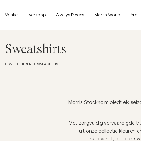
Bovenkant van de pagina
Ga naar hoofdinhoud
Winkel
Winkel
Verkoop
Always Pieces
Morris World
Arch
Alles tonen
Alles tonen
Verkoop
Sweatshirts
Accessoires
HEREN
SWEATSHIRTS
HOME
|
|
Broeken
Verkoop
Accessoires
Broeken
Jeans
Morris Stockholm biedt elk sei
Blazers
Met zorgvuldig vervaardigde tru
Blazers
Kostuums
Overshirts
uit onze collectie kleuren
Kostuums
rugbyshirt, hoodie, swe