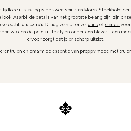
Sweatshirts
O
ijdloze uitstraling is de sweatshirt van Morris Stockholm een 
Broeken
Meer Zien
look waarbij de details van het grootste belang zijn, zijn onz
lke outfit iets extra's. Draag ze met onze
Poloshirts
jeans
of
chino's
voor 
Breigoed
raden we aan de polotrui te stylen onder een
blazer
– een moei
Shorts
ervoor zorgt dat je er scherp uitziet.
herentruien en omarm de essentie van preppy mode met truie