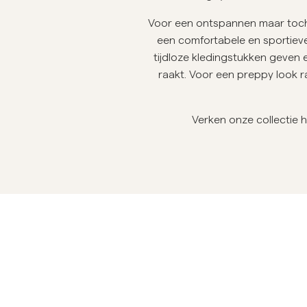
Overshirts
Voor een ontspannen maar toch t
een comfortabele en sportieve 
tijdloze kledingstukken geven e
Poloshirts
Buitenkleding
Overhemden
Shorts
raakt. Voor een preppy look 
Buitenkleding
Verken onze collectie 
Overhemden
Shorts
Breigoed
T-shirts
Ondergoed