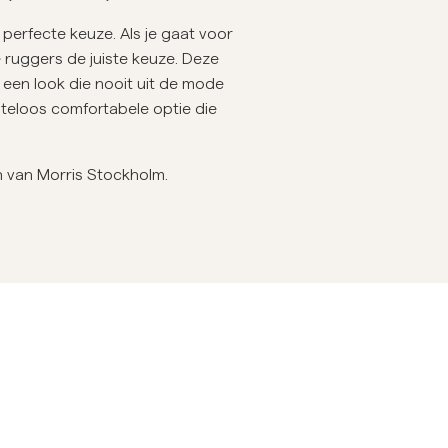
verhemden
Breigoed
perfecte keuze. Als je gaat voor
e ruggers de juiste keuze. Deze
Meer Zien
Meer Zien
een look die nooit uit de mode
teloos comfortabele optie die
n van Morris Stockholm.