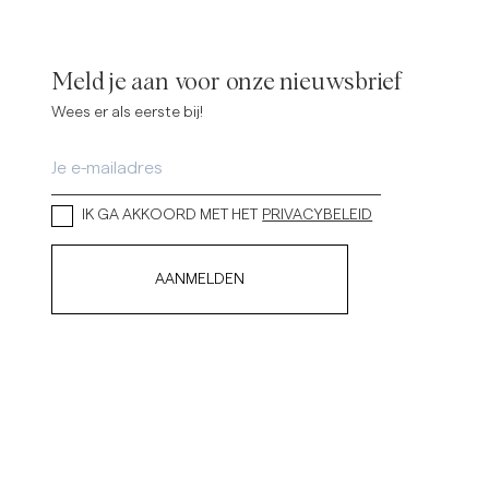
verhemden
Breigoed
Meer Zien
Meer Zien
Meld je aan voor onze nieuwsbrief
Wees er als eerste bij!
IK GA AKKOORD MET HET
PRIVACYBELEID
AANMELDEN