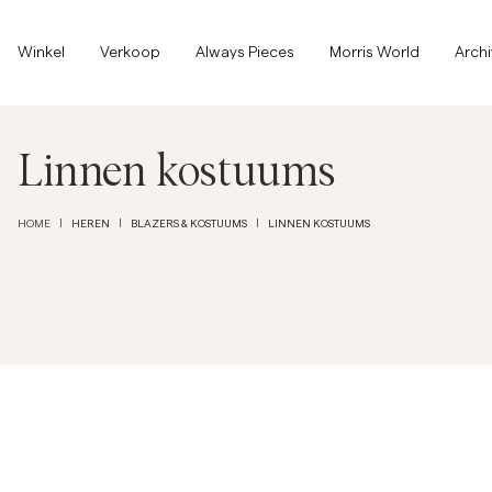
Bovenkant van de pagina
Ga naar hoofdinhoud
Winkel
Winkel
Verkoop
Always Pieces
Morris World
Arch
Alles tonen
Alles tonen
Verkoop
Linnen kostuums
Accessoires
HEREN
BLAZERS & KOSTUUMS
LINNEN KOSTUUMS
HOME
|
|
|
Broeken
Verkoop
Accessoires
Broeken
Jeans
Blazers
Blazers
Kostuums
Overshirts
Kostuums