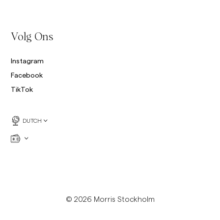
Sweatshirts
O
Broeken
Meer Zien
Volg Ons
Poloshirts
Breigoed
Instagram
Shorts
Facebook
TikTok
DUTCH
© 2026 Morris Stockholm