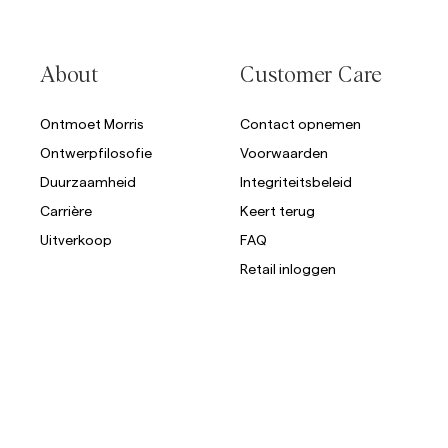
Overshirts
About
Customer Care
Poloshirts
Buitenkleding
Overhemden
Shorts
Ontmoet Morris
Contact opnemen
Ontwerpfilosofie
Voorwaarden
Buitenkleding
Duurzaamheid
Integriteitsbeleid
Carrière
Keert terug
Overhemden
Uitverkoop
FAQ
Shorts
Retail inloggen
Breigoed
T-shirts
Ondergoed