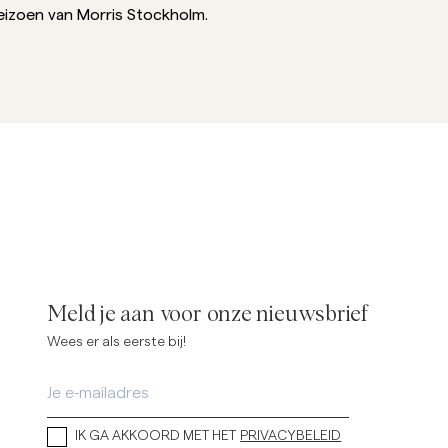
eizoen van Morris Stockholm.
verhemden
Breigoed
Meer Zien
Meer Zien
Meld je aan voor onze nieuwsbrief
Wees er als eerste bij!
IK GA AKKOORD MET HET
PRIVACYBELEID