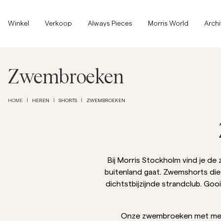
Bovenkant van de pagina
Ga naar hoofdinhoud
Winkel
Winkel
Verkoop
Always Pieces
Morris World
Arch
Alles tonen
Alles tonen
Verkoop
Zwembroeken
Accessoires
HEREN
SHORTS
ZWEMBROEKEN
HOME
|
|
|
Broeken
Verkoop
Accessoires
Broeken
Jeans
Bij Morris Stockholm vind je de
buitenland gaat. Zwemshorts die e
Blazers
dichtstbijzijnde strandclub. Go
Blazers
Kostuums
Overshirts
Kostuums
Onze zwembroeken met mesh