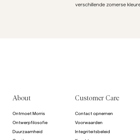
verschillende zomerse kleure
Overshirts
Poloshirts
Buitenkleding
Overhemden
Shorts
Buitenkleding
Overhemden
Shorts
About
Customer Care
Breigoed
Ontmoet Morris
Contact opnemen
T-shirts
Ontwerpfilosofie
Voorwaarden
Duurzaamheid
Integriteitsbeleid
Ondergoed