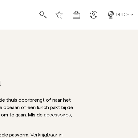
DUTCH
n
n
pochetten
pochetten
tie thuis doorbrengt of naar het
de oceaan of een lunch pakt bij de
r om te gaan. Mis de
,
accessoires
Linnen
bele pasvorm.
Verkrijgbaar in