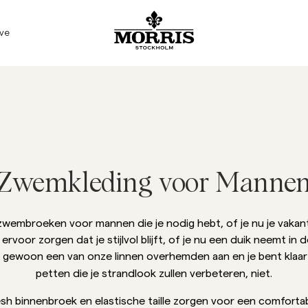
Verkoop
Accessoires
Broeken
Blazers
Kostuums
Buitenkleding
Overhemden
Shorts
Breigoed
ive
Alles tonen
Alles tonen
Alles tonen
Alles tonen
Alles tonen
Alles tonen
Alles tonen
Alles tonen
Alles tonen
Accessoires
Mutsen & Caps
Chino's
Linnen kostuums
Kostuums
Jassen
Linnen overhemden
Linnen Shorts
Breigoed
Blazers
Riemen
Jeans
Kostuumbroeken
Mantels
Oxford overhemden
Chino shorts
Gebreide vesten
Broeken
Buitenkleding
Sjaals
Kostuumbroeken
Linnen kostuums
Gilets
Overhemden met korte mouwe
Zwembroeken
Half-Zip truien
Meer Zien
Zwemkleding voor Manne
Breigoed
Stropdassen, vlinderdassen & 
Linnen broeken
Stropdassen, vlinderdassen & 
Flanellen overhemden
Merino
Jeans
Overhemden
Overshirts
Hoodies
 zwembroeken voor mannen die je nodig hebt, of je nu je vakan
rvoor zorgen dat je stijlvol blijft, of je nu een duik neemt in 
Sweatshirts
Sweatshirts
oi gewoon een van onze linnen overhemden aan en je bent klaa
petten die je strandlook zullen verbeteren, niet.
T-shirts
Poloshirts
 binnenbroek en elastische taille zorgen voor een comforta
Overshirts