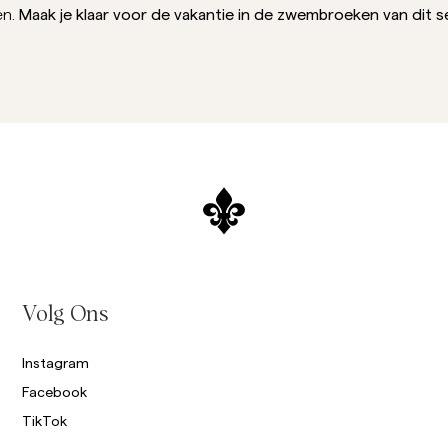
Sweatshirts
Maak je klaar voor de vakantie in de zwembroeken van dit s
n.
O
Broeken
Meer Zien
Poloshirts
Breigoed
Shorts
Volg Ons
Instagram
Facebook
TikTok