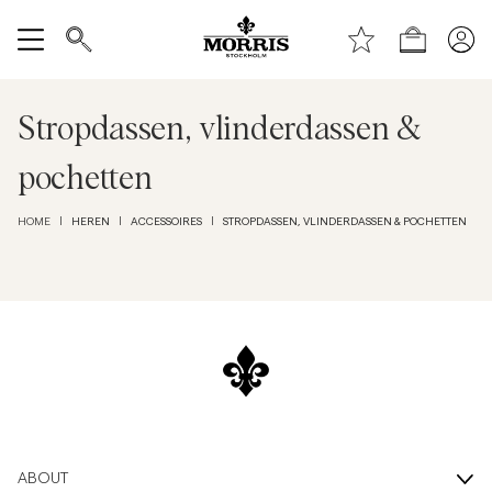
Bovenkant van de pagina
Ga naar hoofdinhoud
Winkel
Alles tonen
Stropdassen, vlinderdassen &
Verkoop
pochetten
Accessoires
HEREN
ACCESSOIRES
STROPDASSEN, VLINDERDASSEN & POCHETTEN
HOME
|
|
|
Broeken
Jeans
Blazers
Kostuums
ABOUT