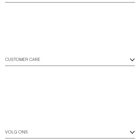
Overshirts
Poloshirts
Buitenkleding
CUSTOMER CARE
Overhemden
Shorts
Breigoed
T-shirts
VOLG ONS
Ondergoed