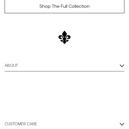
Shop Now
Shop The Full Collection
Overshirts
/c/men/trousers
Poloshirts
Buitenkleding
Overhemden
ABOUT
Shorts
Breigoed
T-shirts
CUSTOMER CARE
Ondergoed