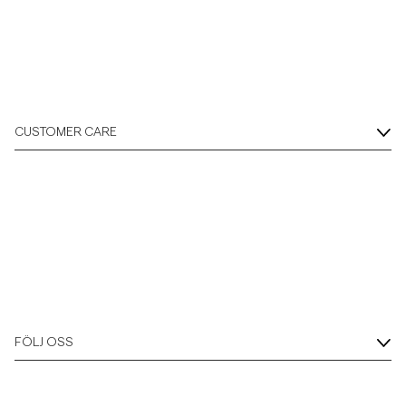
Overshirts
Pikéer
CUSTOMER CARE
Jackor
Skjortor
Shorts
Tröjor
FÖLJ OSS
T-shirts
Underkläder