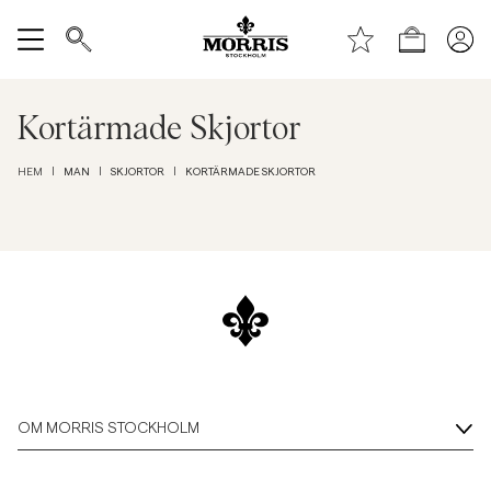
Toppen av sidan
Gå till huvudinnehållet
Shop
Visa alla
Kortärmade Skjortor
Rea
MAN
SKJORTOR
KORTÄRMADE SKJORTOR
HEM
|
|
|
Accessoarer
Byxor
Jeans
Kavajer
OM MORRIS STOCKHOLM
Kostymer