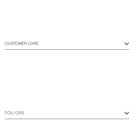
Overshirts
Pikéer
CUSTOMER CARE
Jackor
Skjortor
Shorts
Tröjor
FÖLJ OSS
T-shirts
Underkläder