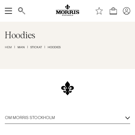
Toppen av sidan
Gå till huvudinnehållet
Shop
Visa alla
Hoodies
Rea
MAN
STICKAT
HOODIES
HEM
|
|
|
Accessoarer
Byxor
Jeans
Kavajer
OM MORRIS STOCKHOLM
Kostymer