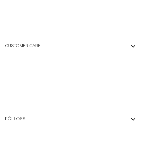
Overshirts
Pikéer
CUSTOMER CARE
Jackor
Skjortor
Shorts
Tröjor
FÖLJ OSS
T-shirts
Underkläder