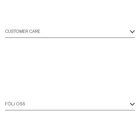
Overshirts
Pikéer
CUSTOMER CARE
Jackor
Skjortor
Shorts
Tröjor
FÖLJ OSS
T-shirts
Underkläder