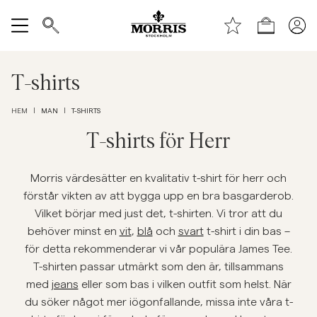
Toppen av sidan
Gå till huvudinnehållet
Shop
Visa alla
T-shirts
Rea
MAN
T-SHIRTS
HEM
|
|
Accessoarer
T-shirts för Herr
Byxor
Morris värdesätter en kvalitativ t-shirt för herr och
förstår vikten av att bygga upp en bra basgarderob.
Vilket börjar med just det, t-shirten. Vi tror att du
Jeans
behöver minst en
vit
,
blå
och
svart
t-shirt i din bas –
för detta rekommenderar vi vår populära James Tee.
Kavajer
T-shirten passar utmärkt som den är, tillsammans
med
jeans
eller som bas i vilken outfit som helst. När
Kostymer
du söker något mer iögonfallande, missa inte våra t-