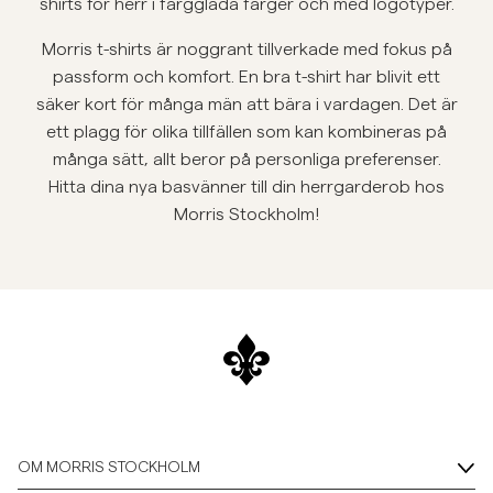
shirts för herr i färgglada färger och med logotyper.
Overshirts
Morris t-shirts är noggrant tillverkade med fokus på
passform och komfort. En bra t-shirt har blivit ett
Pikéer
säker kort för många män att bära i vardagen. Det är
ett plagg för olika tillfällen som kan kombineras på
många sätt, allt beror på personliga preferenser.
Jackor
Hitta dina nya basvänner till din herrgarderob hos
Morris Stockholm!
Skjortor
Shorts
Tröjor
T-shirts
OM MORRIS STOCKHOLM
Underkläder